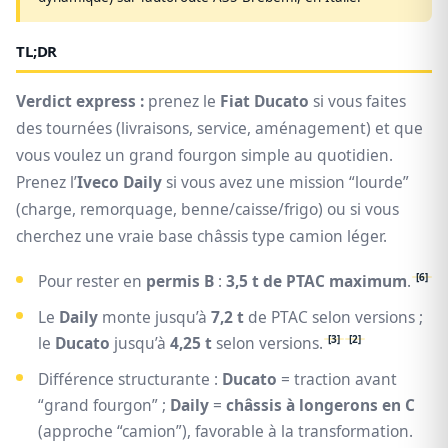
TL;DR
Verdict express :
prenez le
Fiat Ducato
si vous faites
des tournées (livraisons, service, aménagement) et que
vous voulez un grand fourgon simple au quotidien.
Prenez l’
Iveco Daily
si vous avez une mission “lourde”
(charge, remorquage, benne/caisse/frigo) ou si vous
cherchez une vraie base châssis type camion léger.
[6]
Pour rester en
permis B
:
3,5 t de PTAC maximum
.
Le
Daily
monte jusqu’à
7,2 t
de PTAC selon versions ;
[3]
[2]
le
Ducato
jusqu’à
4,25 t
selon versions.
Différence structurante :
Ducato
= traction avant
“grand fourgon” ;
Daily
=
châssis à longerons en C
(approche “camion”), favorable à la transformation.