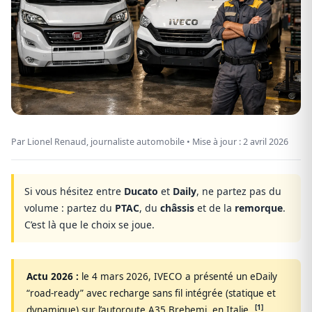
Par Lionel Renaud, journaliste automobile • Mise à jour :
2 avril 2026
Si vous hésitez entre
Ducato
et
Daily
, ne partez pas du
volume : partez du
PTAC
, du
châssis
et de la
remorque
.
C’est là que le choix se joue.
Actu 2026 :
le
4 mars 2026
, IVECO a présenté un eDaily
“road-ready” avec recharge sans fil intégrée (statique et
[1]
dynamique) sur l’autoroute A35 Brebemi, en Italie.