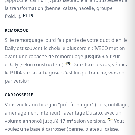
(approche “camion”), plus favorable à la robustesse et à
la transformation (benne, caisse, nacelle, groupe
[2]
[3]
froid…).
REMORQUE
Si le remorquage lourd fait partie de votre quotidien, le
Daily est souvent le choix le plus serein : IVECO met en
avant une capacité de remorquage
jusqu’à 3,5 t
sur
[3]
eDaily (selon constructeur).
Dans tous les cas, vérifiez
le
PTRA
sur la carte grise : c’est lui qui tranche, version
par version.
CARROSSERIE
Vous voulez un fourgon “prêt à charger” (colis, outillage,
aménagement intérieur) : avantage Ducato, avec un
[2]
volume annoncé jusqu’à
17 m³
selon versions.
Vous
voulez une base à carrosser (benne, plateau, caisse,