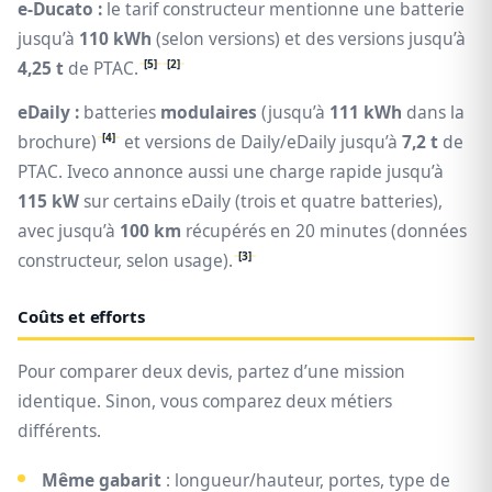
e-Ducato :
le tarif constructeur mentionne une batterie
jusqu’à
110 kWh
(selon versions) et des versions jusqu’à
[5]
[2]
4,25 t
de PTAC.
eDaily :
batteries
modulaires
(jusqu’à
111 kWh
dans la
[4]
brochure)
et versions de Daily/eDaily jusqu’à
7,2 t
de
PTAC. Iveco annonce aussi une charge rapide jusqu’à
115 kW
sur certains eDaily (trois et quatre batteries),
avec jusqu’à
100 km
récupérés en 20 minutes (données
[3]
constructeur, selon usage).
Coûts et efforts
Pour comparer deux devis, partez d’une mission
identique. Sinon, vous comparez deux métiers
différents.
Même gabarit
: longueur/hauteur, portes, type de