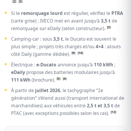
[2]
[3]
Si le
remorquage lourd
est régulier, vérifiez le
PTRA
(carte grise) ; IVECO met en avant jusqu’à
3,5 t
de
[3]
remorquage sur eDaily (selon constructeur).
Camping-car : sous
3,5 t
, le Ducato est souvent le
plus simple ; projets très chargés et/ou
4×4
: atouts
[9]
[10]
côté Daily (gamme dédiée).
Électrique :
e-Ducato
annonce jusqu’à
110 kWh
;
eDaily
propose des batteries modulaires jusqu’à
[5]
[4]
111 kWh
(brochure).
À partir de
juillet 2026
, le tachygraphe “2e
génération” s’étend aussi (transport international de
marchandises) aux véhicules entre
2,5 t et 3,5 t
de
[12]
PTAC (avec exceptions possibles selon les cas).