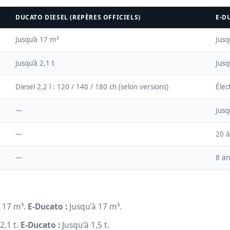
DUCATO DIESEL (REPÈRES OFFICIELS)
E‑D
Jusqu’à 17 m³
Jusq
Jusqu’à 2,1 t
Jusq
Diesel 2,2 l : 120 / 140 / 180 ch (selon versions)
Élec
—
Jusq
—
20 à
—
8 an
 17 m³.
E‑Ducato :
Jusqu’à 17 m³.
2,1 t.
E‑Ducato :
Jusqu’à 1,5 t.