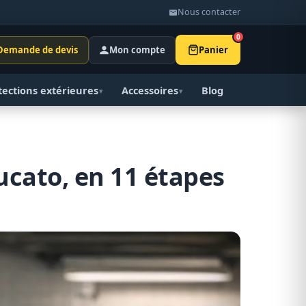
Nous contacter
0
Demande de devis
Mon compte
Panier
tections extérieures
Accessoires
Blog
▾
▾
ucato, en 11 étapes