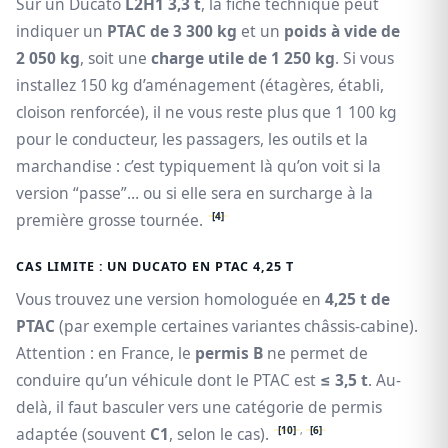
Sur un Ducato
L2H1 3,3 t
, la fiche technique peut
indiquer un
PTAC de 3 300 kg
et un
poids à vide de
2 050 kg
, soit une
charge utile de 1 250 kg
. Si vous
installez 150 kg d’aménagement (étagères, établi,
cloison renforcée), il ne vous reste plus que 1 100 kg
pour le conducteur, les passagers, les outils et la
marchandise : c’est typiquement là qu’on voit si la
version “passe”… ou si elle sera en surcharge à la
[4]
première grosse tournée.
CAS LIMITE : UN DUCATO EN PTAC 4,25 T
Vous trouvez une version homologuée en
4,25 t de
PTAC
(par exemple certaines variantes châssis-cabine).
Attention : en France, le
permis B
ne permet de
conduire qu’un véhicule dont le PTAC est
≤ 3,5 t
. Au-
delà, il faut basculer vers une catégorie de permis
[10]
,
[6]
adaptée (souvent
C1
, selon le cas).