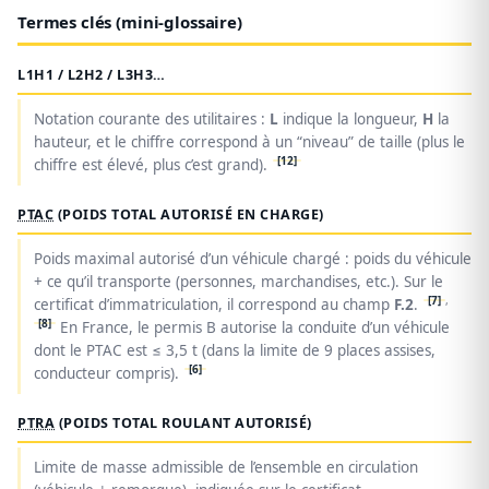
Termes clés (mini-glossaire)
L1H1 / L2H2 / L3H3…
Notation courante des utilitaires :
L
indique la longueur,
H
la
hauteur, et le chiffre correspond à un “niveau” de taille (plus le
[12]
chiffre est élevé, plus c’est grand).
PTAC
(POIDS TOTAL AUTORISÉ EN CHARGE)
Poids maximal autorisé d’un véhicule chargé : poids du véhicule
+ ce qu’il transporte (personnes, marchandises, etc.). Sur le
[7]
,
certificat d’immatriculation, il correspond au champ
F.2
.
[8]
En France, le permis B autorise la conduite d’un véhicule
dont le PTAC est ≤ 3,5 t (dans la limite de 9 places assises,
[6]
conducteur compris).
PTRA
(POIDS TOTAL ROULANT AUTORISÉ)
Limite de masse admissible de l’ensemble en circulation