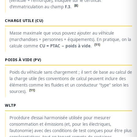
(véhicule + remorque), indiquée sur le certificat
[8]
d’immatriculation au champ
F.3
.
CHARGE UTILE (CU)
Masse maximale que vous pouvez ajouter au véhicule
(marchandises + personnes + équipements). En pratique, on la
[11]
calcule comme
CU = PTAC − poids à vide
.
POIDS À VIDE (PV)
Poids du véhicule sans chargement ; il sert de base au calcul de
la charge utile (les conventions de calcul peuvent inclure des
éléments comme les fluides et un conducteur “type” selon les
[11]
sources).
WLTP
Procédure d’essai harmonisée utilisée pour mesurer
consommation et émissions (et, pour les électriques,
l’autonomie) avec des conditions de test conçues pour être plus