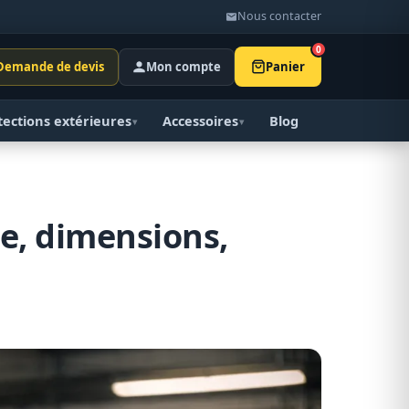
Nous contacter
0
Demande de devis
Mon compte
Panier
tections extérieures
Accessoires
Blog
▾
▾
le, dimensions,