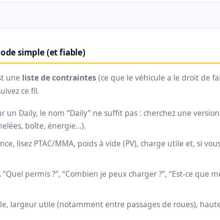
ode simple (et fiable)
est une
liste de contraintes
(ce que le véhicule a le droit de fa
ivez ce fil.
r un Daily, le nom “Daily” ne suffit pas : cherchez une version
lées, boîte, énergie…).
nce, lisez PTAC/MMA, poids à vide (PV), charge utile et, si vou
.
“Quel permis ?”, “Combien je peux charger ?”, “Est-ce qu
e, largeur utile (notamment entre passages de roues), hauteur