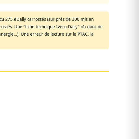
çu 275 eDaily carrossés (sur près de 300 mis en
rrossés. Une “fiche technique Iveco Daily” n’a donc de
nergie…). Une erreur de lecture sur le PTAC, la