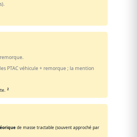
s).
e remorque.
des PTAC véhicule + remorque ; la mention
2
te.
éorique
de masse tractable (souvent approché par