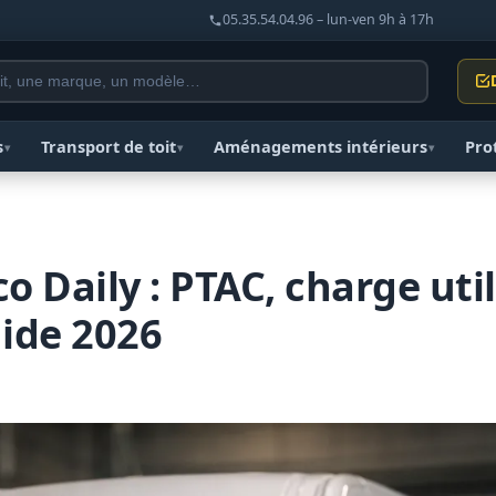
05.35.54.04.96 – lun-ven 9h à 17h
s
Transport de toit
Aménagements intérieurs
Pro
▾
▾
▾
o Daily : PTAC, charge uti
ide 2026