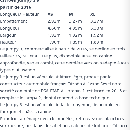
Citroën Jumpy 3 à
partir de 2016
Longueur/ Hauteur
XS
M
XL
Empattement
2,92m
3,27m
3,27m
Longueur
4,60m
4,95m
5,30m
Largeur
1,92m
1,92m
1,92m
Hauteur
1,90m
1,89m
1,89m
Le Jumpy 3, commercialisé à partir de 2016, se décline en trois
tailles : XS, M , et XL. De plus, disponible aussi en cabine
approfondie, van et combi, cette dernière version s’adapte à tous
types d’utilisation.
Le Jumpy 3 est un véhicule utilitaire léger, produit par le
constructeur automobile français Citroën à l’usine Sevel nord,
société conjointe de PSA-FIAT, à Hordain. Il est lancé en 2016 et
remplace le Jumpy 2, dont il reprend la base technique.
Le Jumpy 3 est un véhicule de taille moyenne, disponible en
fourgon et châssis-cabine.
Pour tout aménagement de modèles, retrouvez nos
planchers
sur-mesure
,
nos tapis de sol
et
nos galeries de toit pour Citroën