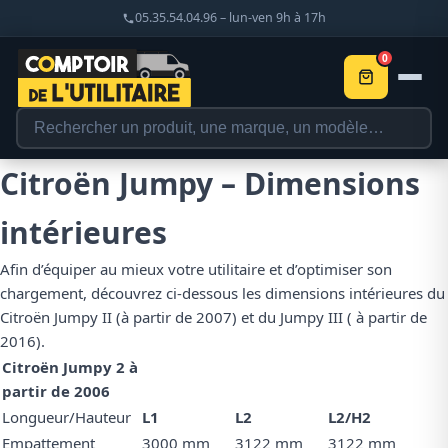
05.35.54.04.96 – lun-ven 9h à 17h
0
Citroën Jumpy – Dimensions
intérieures
Afin d’équiper au mieux votre utilitaire et d’optimiser son
chargement, découvrez ci-dessous les dimensions intérieures du
Citroën Jumpy II (à partir de 2007) et du Jumpy III ( à partir de
2016).
Citroën Jumpy 2 à
partir de 2006
Longueur/Hauteur
L1
L2
L2/H2
Empattement
3000 mm
3122 mm
3122 mm