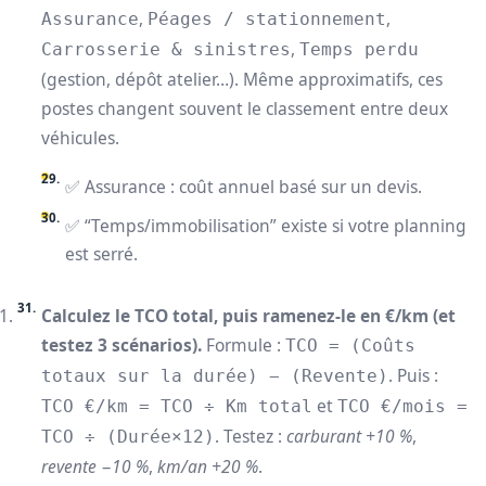
,
,
Assurance
Péages / stationnement
,
Carrosserie & sinistres
Temps perdu
(gestion, dépôt atelier…). Même approximatifs, ces
postes changent souvent le classement entre deux
véhicules.
✅ Assurance : coût annuel basé sur un devis.
✅ “Temps/immobilisation” existe si votre planning
est serré.
Calculez le TCO total, puis ramenez-le en €/km (et
testez 3 scénarios).
Formule :
TCO = (Coûts
. Puis :
totaux sur la durée) − (Revente)
et
TCO €/km = TCO ÷ Km total
TCO €/mois =
. Testez :
carburant +10 %
,
TCO ÷ (Durée×12)
revente −10 %
,
km/an +20 %
.