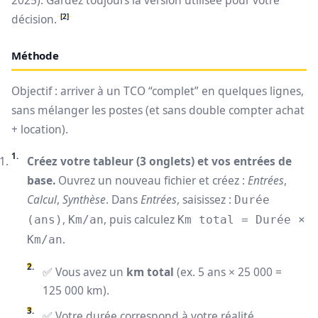
2025). Gardez toujours la version utilisée pour votre
[2]
décision.
Méthode
Objectif : arriver à un TCO “complet” en quelques lignes,
sans mélanger les postes (et sans double compter achat
+ location).
Créez votre tableur (3 onglets) et vos entrées de
base.
Ouvrez un nouveau fichier et créez :
Entrées
,
Calcul
,
Synthèse
. Dans
Entrées
, saisissez :
Durée
,
, puis calculez
(ans)
Km/an
Km total = Durée ×
.
Km/an
✅ Vous avez un
km total
(ex. 5 ans × 25 000 =
125 000 km).
✅ Votre durée correspond à votre réalité