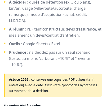
À décider
: durée de détention (ex. 3 ou 5 ans),
km/an, usage (ville/route/autoroute, charge,
remorque), mode d’acquisition (achat, crédit,
LLD/LOA).
À réunir
: PDF tarif constructeur, devis d’assurance, et
idéalement un devis/contrat d’entretien.
Outils
: Google Sheets / Excel.
Prudence
: ne décidez pas sur un seul scénario
(testez au moins “carburant +10 %” et “revente
−10 %”).
Astuce 2026 :
conservez une copie des PDF utilisés (tarif,
entretien) avec la date. C’est votre “photo” des hypothèses
au moment de la décision.
Données VW à copier