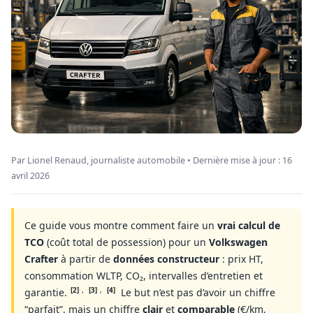
Par Lionel Renaud, journaliste automobile • Dernière mise à jour :
16
avril 2026
Ce guide vous montre comment faire un
vrai calcul de
TCO
(coût total de possession) pour un
Volkswagen
Crafter
à partir de
données constructeur
: prix HT,
consommation WLTP, CO₂, intervalles d’entretien et
[2]
,
[3]
,
[4]
garantie.
Le but n’est pas d’avoir un chiffre
“parfait”, mais un chiffre
clair
et
comparable
(€/km,