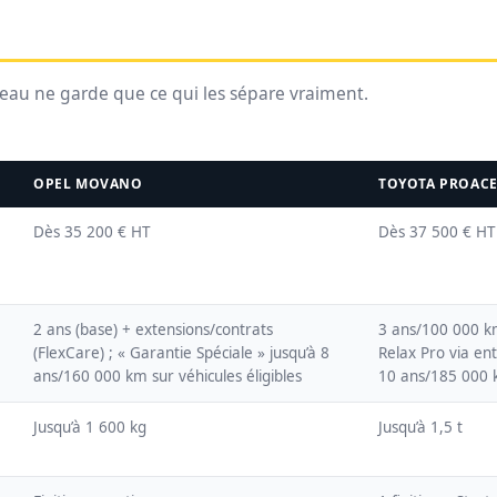
leau ne garde que ce qui les sépare vraiment.
OPEL MOVANO
TOYOTA PROAC
Dès 35 200 € HT
Dès 37 500 € HT
2 ans (base) + extensions/contrats
3 ans/100 000 k
(FlexCare) ; « Garantie Spéciale » jusqu’à 8
Relax Pro via ent
ans/160 000 km sur véhicules éligibles
10 ans/185 000 
Jusqu’à 1 600 kg
Jusqu’à 1,5 t