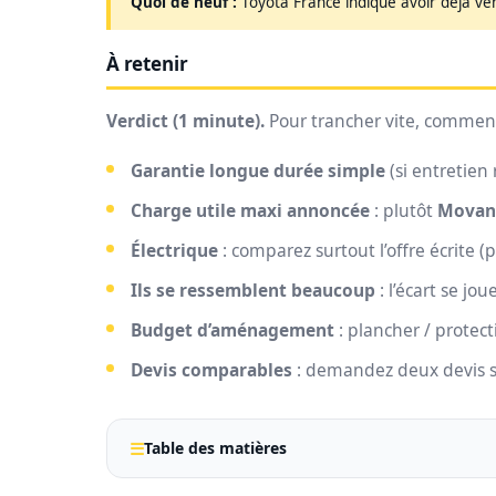
Quoi de neuf :
Toyota France indique avoir déjà ve
À retenir
Verdict (1 minute).
Pour trancher vite, commen
Garantie longue durée simple
(si entretien 
Charge utile maxi annoncée
: plutôt
Movan
Électrique
: comparez surtout l’offre écrite (
Ils se ressemblent beaucoup
: l’écart se jo
Budget d’aménagement
: plancher / protect
Devis comparables
: demandez deux devis 
Table des matières