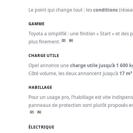
Le point qui change tout : les
conditions
(réseau
GAMME
Toyota a simplifié : une finition « Start » et des 
[2]
[6]
plus finement.
CHARGE UTILE
Opel annonce une
charge utile jusqu’à 1 600 k
Côté volume, les deux annoncent jusqu’à
17 m³
HABILLAGE
Pour un usage pro, l’habillage est vite indispe
panneaux de protection sont plutôt proposés en o
[2]
[6]
ÉLECTRIQUE