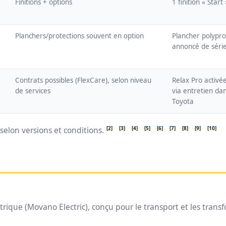
Finitions + options
1 finition « Start
Planchers/protections souvent en option
Plancher polypr
annoncé de série
Contrats possibles (FlexCare), selon niveau
Relax Pro activé
de services
via entretien da
Toyota
[2]
[3]
[4]
[5]
[6]
[7]
[8]
[9]
[10]
elon versions et conditions.
ctrique (Movano Electric), conçu pour le transport et les tran