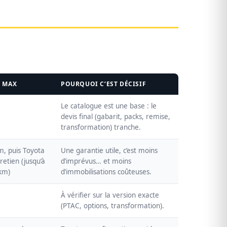
E MAX
POURQUOI C’EST DÉCISIF
Le catalogue est une base : le
devis final (gabarit, packs, remise,
transformation) tranche.
m, puis Toyota
Une garantie utile, c’est moins
retien (jusqu’à
d’imprévus… et moins
km)
d’immobilisations coûteuses.
À vérifier sur la version exacte
(PTAC, options, transformation).