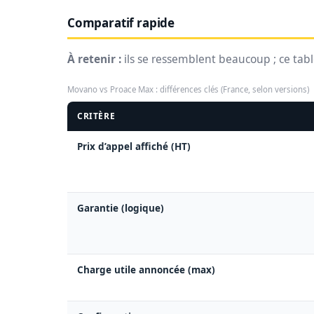
Comparatif rapide
À retenir :
ils se ressemblent beaucoup ; ce tab
Movano vs Proace Max : différences clés (France, selon versions)
CRITÈRE
Prix d’appel affiché (HT)
Garantie (logique)
Charge utile annoncée (max)