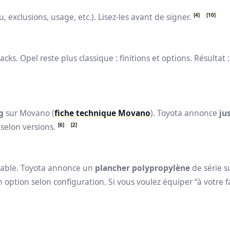
[4]
[10]
, exclusions, usage, etc.). Lisez-les avant de signer.
packs. Opel reste plus classique : finitions et options. Résultat
g
sur Movano (
fiche technique Movano
). Toyota annonce
ju
[6]
[2]
selon versions.
nsable. Toyota annonce un
plancher polypropylène
de série s
ption selon configuration. Si vous voulez équiper “à votre fa