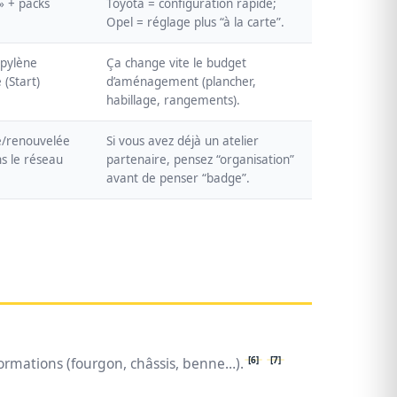
 » + packs
Toyota = configuration rapide;
Opel = réglage plus “à la carte”.
opylène
Ça change vite le budget
 (Start)
d’aménagement (plancher,
habillage, rangements).
e/renouvelée
Si vous avez déjà un atelier
ns le réseau
partenaire, pensez “organisation”
avant de penser “badge”.
[6]
[7]
sformations (fourgon, châssis, benne…).