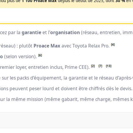
ndu plus de
1 100 Proace Max
depuis le début de 2025, dont
30 %
en 
cez par la
garantie
et l’
organisation
(réseau, entretien, imm
[4]
réseau) : plutôt
Proace Max
avec Toyota Relax Pro.
[6]
o
(selon version).
[2]
[7]
[13]
premier loyer, entretien inclus, Prime CEE).
ue sur les packs d’équipement, la garantie et le réseau d’après
ions peuvent peser lourd et doivent être chiffrés dès le devis.
sur la même mission (même gabarit, même charge, mêmes km