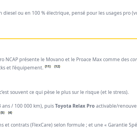
 diesel ou en 100 % électrique, pensé pour les usages pro (vo
Euro NCAP présente le Movano et le Proace Max comme des
cor
[11]
[12]
acks et l’équipement.
est souvent ce qui pèse le plus sur le risque (et le stress).
3 ans / 100 000 km), puis
Toyota Relax Pro
activable/renouvel
[5]
[4]
s et contrats (FlexCare) selon formule ; et une « Garantie Spé