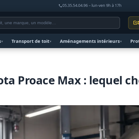
05.35.54.04.96 – lun-ven 9h à 17h
s
Transport de toit
Aménagements intérieurs
Pro
▾
▾
▾
ta Proace Max : lequel cho