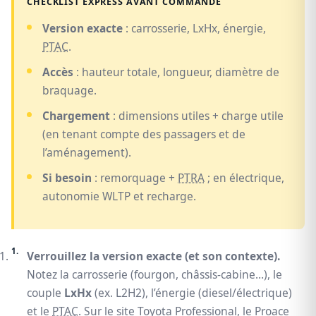
CHECKLIST EXPRESS AVANT COMMANDE
Version exacte
: carrosserie, LxHx, énergie,
PTAC
.
Accès
: hauteur totale, longueur, diamètre de
braquage.
Chargement
: dimensions utiles + charge utile
(en tenant compte des passagers et de
l’aménagement).
Si besoin
: remorquage +
PTRA
; en électrique,
autonomie WLTP et recharge.
Verrouillez la version exacte (et son contexte).
Notez la carrosserie (fourgon, châssis-cabine…), le
couple
LxHx
(ex. L2H2), l’énergie (diesel/électrique)
et le
PTAC
. Sur le site Toyota Professional, le Proace