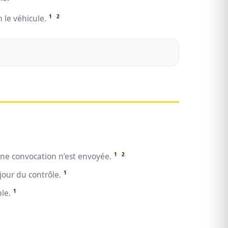
1
2
 le véhicule.
1
2
une convocation n’est envoyée.
1
 jour du contrôle.
1
ble.