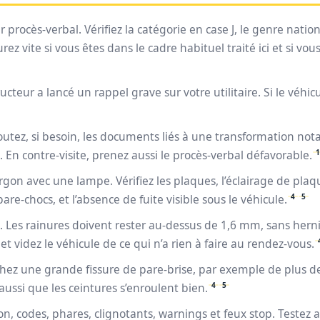
r procès-verbal. Vérifiez la catégorie en case J, le genre natio
urez vite si vous êtes dans le cadre habituel traité ici et si v
ructeur a lancé un rappel grave sur votre utilitaire. Si le véhicu
Ajoutez, si besoin, les documents liés à une transformation not
1
 En contre-visite, prenez aussi le procès-verbal défavorable.
gon avec une lampe. Vérifiez les plaques, l’éclairage de plaque
4
5
are-chocs, et l’absence de fuite visible sous le véhicule.
 Les rainures doivent rester au-dessus de 1,6 mm, sans hernie
t videz le véhicule de ce qui n’a rien à faire au rendez-vous.
ez une grande fissure de pare-brise, par exemple de plus de 3
4
5
 aussi que les ceintures s’enroulent bien.
, codes, phares, clignotants, warnings et feux stop. Testez au