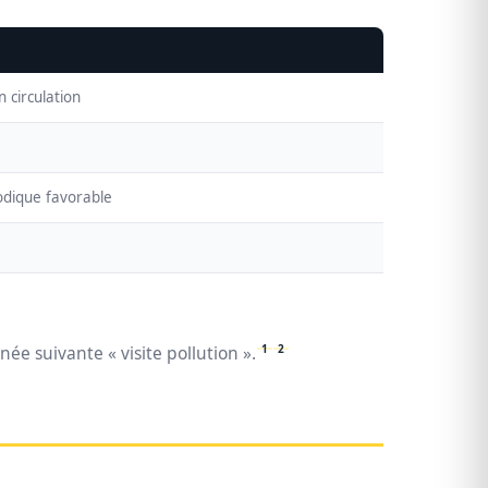
 circulation
iodique favorable
1
2
ée suivante « visite pollution ».