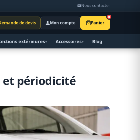
Nous contacter
0
Demande de devis
Mon compte
Panier
tections extérieures
Accessoires
Blog
▾
▾
 et périodicité