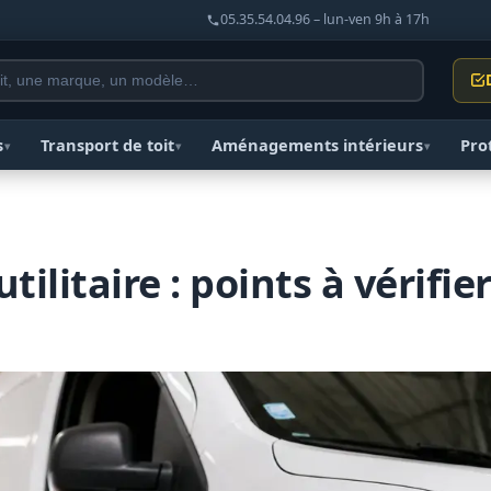
05.35.54.04.96 – lun-ven 9h à 17h
s
Transport de toit
Aménagements intérieurs
Pro
▾
▾
▾
ilitaire : points à vérifier