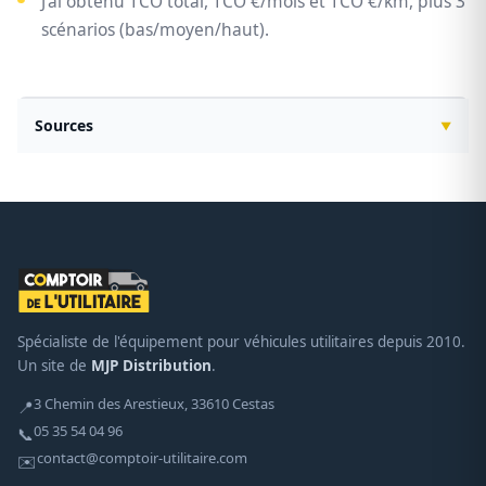
J’ai obtenu TCO total, TCO €/mois et TCO €/km, plus 3
scénarios (bas/moyen/haut).
Sources
Spécialiste de l'équipement pour véhicules utilitaires depuis 2010.
Un site de
MJP Distribution
.
3 Chemin des Arestieux, 33610 Cestas
📍
05 35 54 04 96
📞
contact@comptoir-utilitaire.com
✉️