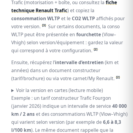
Trafic (motorisation + boîte, ou consultez la
fiche
technique Renault Trafic
) et copiez la
consommation WLTP
et le
CO2 WLTP
affichés pour
[3]
votre version.
Sur certains documents, la conso
WLTP peut être présentée en
fourchette
(Vlow–
Vhigh) selon version/équipement : gardez la valeur
[2]
qui correspond à votre configuration.
Ensuite, récupérez l’
intervalle d’entretien
(km et
années) dans un document constructeur
[2]
(tarif/brochure) ou via votre carnet/My Renault.
Voir la version en cartes (lecture mobile)
Exemple : un tarif constructeur Trafic Fourgon
(janvier 2026) indique un intervalle de service
40 000
km / 2 ans
et des consommations WLTP (Vlow–Vhigh)
qui varient selon version (par exemple de
6,6 à 8,3
l/100 km
). Le même document rappelle que la