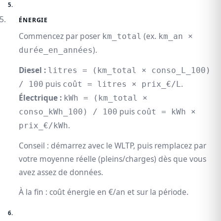
ÉNERGIE
Commencez par poser
(ex.
km_total
km_an ×
).
durée_en_années
Diesel :
litres = (km_total × conso_L_100)
puis
.
/ 100
coût = litres × prix_€/L
Électrique :
kWh = (km_total ×
puis
conso_kWh_100) / 100
coût = kWh ×
.
prix_€/kWh
Conseil : démarrez avec le WLTP, puis remplacez par
votre moyenne réelle (pleins/charges) dès que vous
avez assez de données.
À la fin : coût énergie en €/an et sur la période.