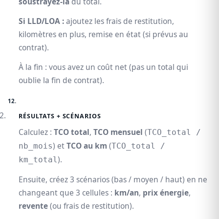
soustrayez-la
du total.
Si LLD/LOA :
ajoutez les frais de restitution,
kilomètres en plus, remise en état (si prévus au
contrat).
À la fin : vous avez un coût net (pas un total qui
oublie la fin de contrat).
RÉSULTATS + SCÉNARIOS
Calculez :
TCO total
,
TCO mensuel
(
TCO_total /
) et
TCO au km
(
nb_mois
TCO_total /
).
km_total
Ensuite, créez 3 scénarios (bas / moyen / haut) en ne
changeant que 3 cellules :
km/an
,
prix énergie
,
revente
(ou frais de restitution).