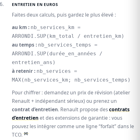
ENTRETIEN EN EUROS
Faites deux calculs, puis gardez le plus élevé :
au km :
nb_services_km =
ARRONDI.SUP(km_total / entretien_km)
au temps :
nb_services_temps =
ARRONDI.SUP(durée_en_années /
entretien_ans)
à retenir :
nb_services =
MAX(nb_services_km; nb_services_temps)
Pour chiffrer : demandez un prix de révision (atelier
Renault + indépendant sérieux) ou prenez un
contrat d’entretien
. Renault propose des
contrats
d’entretien
et des extensions de garantie : vous
pouvez les intégrer comme une ligne “forfait” dans le
[4]
TCO.