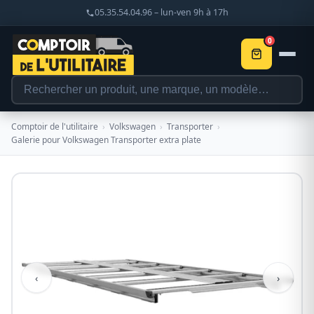
05.35.54.04.96 – lun-ven 9h à 17h
0
Comptoir de l'utilitaire
›
Volkswagen
›
Transporter
›
Galerie pour Volkswagen Transporter extra plate
‹
›