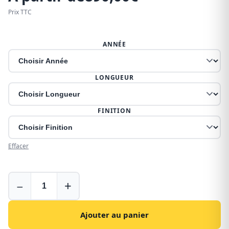
Prix TTC
ANNÉE
LONGUEUR
FINITION
Effacer
Galerie
−
+
pour
Volkswagen
Transporter
Ajouter au panier
extra