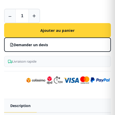
Attache
−
+
échelle
pour
utilitaire
Ajouter au panier
Demander un devis
Livraison rapide
Description