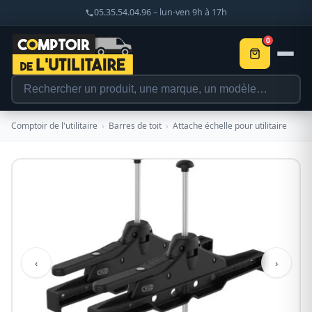
05.35.54.04.96 – lun-ven 9h à 17h
0
Comptoir de l'utilitaire
›
Barres de toit
›
Attache échelle pour utilitaire
‹
›