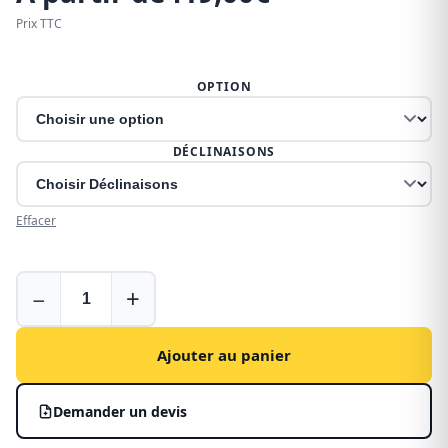
Prix TTC
OPTION
DÉCLINAISONS
Effacer
Galerie
−
+
pour
Renault
Trafic
Ajouter au panier
–
CRUZ
Demander un devis
en