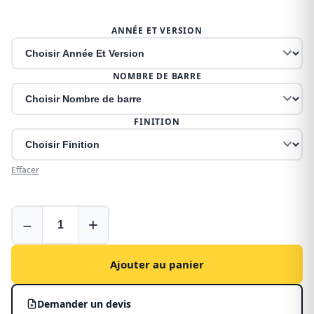
ANNÉE ET VERSION
NOMBRE DE BARRE
FINITION
Effacer
Barres
−
+
de
toit
pour
Ajouter au panier
Fiat
Scudo
Demander un devis