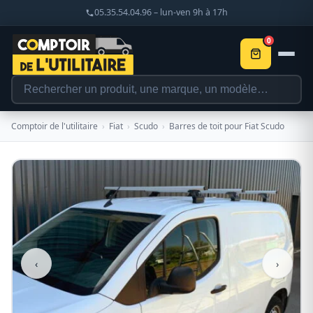
05.35.54.04.96 – lun-ven 9h à 17h
0
Comptoir de l'utilitaire
›
Fiat
›
Scudo
›
Barres de toit pour Fiat Scudo
‹
›