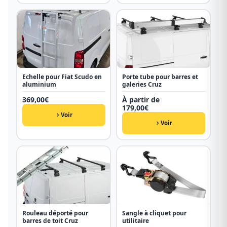
Echelle pour Fiat Scudo en
Porte tube pour barres et
aluminium
galeries Cruz
369,00
€
À partir de
179,00
€
Voir
Voir
Rouleau déporté pour
Sangle à cliquet pour
barres de toit Cruz
utilitaire