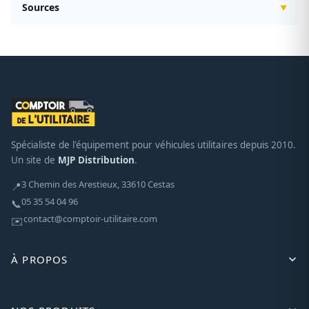
Sources
Spécialiste de l'équipement pour véhicules utilitaires depuis 2010.
Un site de
MJP Distribution
.
3 Chemin des Arestieux, 33610 Cestas
📍
05 35 54 04 96
📞
contact@comptoir-utilitaire.com
✉️
À PROPOS