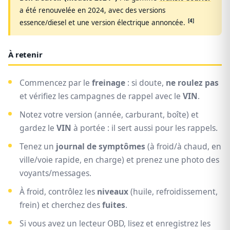
a été renouvelée en 2024, avec des versions
[4]
essence/diesel et une version électrique annoncée.
À retenir
Commencez par le
freinage
: si doute,
ne roulez pas
et vérifiez les campagnes de rappel avec le
VIN
.
Notez votre version (année, carburant, boîte) et
gardez le
VIN
à portée : il sert aussi pour les rappels.
Tenez un
journal de symptômes
(à froid/à chaud, en
ville/voie rapide, en charge) et prenez une photo des
voyants/messages.
À froid, contrôlez les
niveaux
(huile, refroidissement,
frein) et cherchez des
fuites
.
Si vous avez un lecteur OBD, lisez et enregistrez les