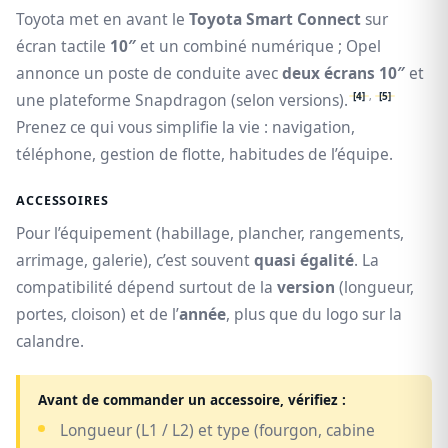
Toyota met en avant le
Toyota Smart Connect
sur
écran tactile
10″
et un combiné numérique ; Opel
annonce un poste de conduite avec
deux écrans 10″
et
[4]
,
[5]
une plateforme Snapdragon (selon versions).
Prenez ce qui vous simplifie la vie : navigation,
téléphone, gestion de flotte, habitudes de l’équipe.
ACCESSOIRES
Pour l’équipement (habillage, plancher, rangements,
arrimage, galerie), c’est souvent
quasi égalité
. La
compatibilité dépend surtout de la
version
(longueur,
portes, cloison) et de l’
année
, plus que du logo sur la
calandre.
Avant de commander un accessoire, vérifiez :
Longueur (L1 / L2) et type (fourgon, cabine