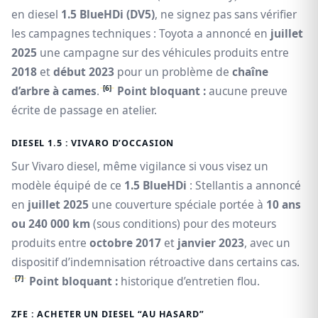
en diesel
1.5 BlueHDi (DV5)
, ne signez pas sans vérifier
les campagnes techniques : Toyota a annoncé en
juillet
2025
une campagne sur des véhicules produits entre
2018
et
début 2023
pour un problème de
chaîne
[6]
d’arbre à cames
.
Point bloquant :
aucune preuve
écrite de passage en atelier.
DIESEL 1.5 : VIVARO D’OCCASION
Sur Vivaro diesel, même vigilance si vous visez un
modèle équipé de ce
1.5 BlueHDi
: Stellantis a annoncé
en
juillet 2025
une couverture spéciale portée à
10 ans
ou 240 000 km
(sous conditions) pour des moteurs
produits entre
octobre 2017
et
janvier 2023
, avec un
dispositif d’indemnisation rétroactive dans certains cas.
[7]
Point bloquant :
historique d’entretien flou.
ZFE : ACHETER UN DIESEL “AU HASARD”