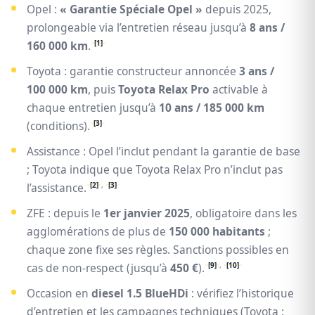
Opel :
« Garantie Spéciale Opel »
depuis 2025,
prolongeable via l’entretien réseau jusqu’à
8 ans /
[1]
160 000 km
.
Toyota : garantie constructeur annoncée
3 ans /
100 000 km
, puis
Toyota Relax Pro
activable à
chaque entretien jusqu’à
10 ans / 185 000 km
[3]
(conditions).
Assistance : Opel l’inclut pendant la garantie de base
; Toyota indique que Toyota Relax Pro n’inclut pas
[2]
,
[3]
l’assistance.
ZFE : depuis le
1er janvier 2025
, obligatoire dans les
agglomérations de plus de
150 000 habitants
;
chaque zone fixe ses règles. Sanctions possibles en
[9]
,
[10]
cas de non-respect (jusqu’à
450 €
).
Occasion en
diesel 1.5 BlueHDi
: vérifiez l’historique
d’entretien et les campagnes techniques (Toyota :