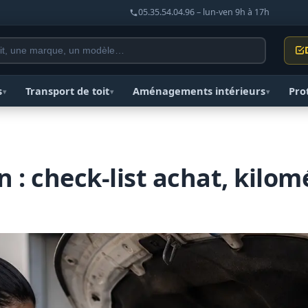
05.35.54.04.96 – lun-ven 9h à 17h
s
Transport de toit
Aménagements intérieurs
Pro
▾
▾
▾
n : check-list achat, kilom