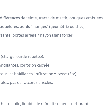
 différences de teinte, traces de mastic, optiques embuées.
craquelures, bords “mangés” (géométrie ou choc).
ssante, portes arrière / hayon (sans forcer).
s (charge lourde répétée).
manquantes, corrosion cachée.
us les habillages (infiltration = casse-tête).
ibles, pas de raccords bricolés.
hes d’huile, liquide de refroidissement, carburant.