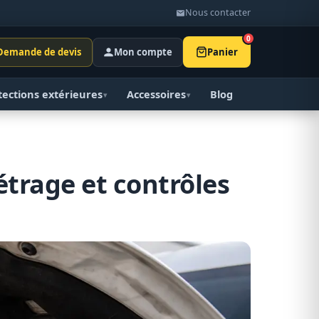
Nous contacter
0
Demande de devis
Mon compte
Panier
tections extérieures
Accessoires
Blog
▾
▾
étrage et contrôles