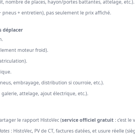
it, nombre de places, hayon/portes battantes, attelage, etc.).
 pneus + entretien), pas seulement le prix affiché.
s déplacer
n.
lement moteur froid).
triculation).
nique.
neus, embrayage, distribution si courroie, etc.).
lerie, attelage, ajout électrique, etc.).
tager le rapport HistoVec (
service officiel gratuit
: c’est le
dates
: HistoVec, PV de CT, factures datées, et usure réelle (s