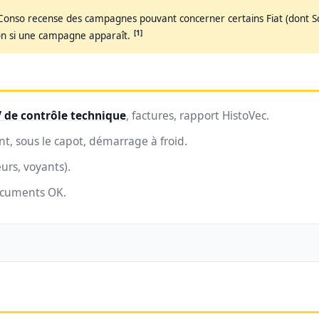
Conso recense des campagnes pouvant concerner certains Fiat (dont Sc
[1]
on si une campagne apparaît.
 de contrôle technique
, factures, rapport HistoVec.
t, sous le capot, démarrage à froid.
urs, voyants).
documents OK.