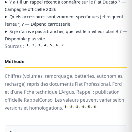
Y a-t-il un rappel récent à connaître sur le Fiat Ducato ? —
Campagne officielle 2026
Quels accessoires sont vraiment spécifiques (et risquent
l’erreur) ? — Dépend carrosserie
Si je n’arrive pas à trancher, quel est le meilleur plan B ? —
Disponible plus vite
1
,
2
,
3
,
4
,
5
,
6
,
7
Sources :
Méthode
Chiffres (volumes, remorquage, batteries, autonomies,
recharge) repris des documents Fiat Professional, Ford
et d’une fiche technique L’Argus. Rappel : publication
officielle RappelConso. Les valeurs peuvent varier selon
1
,
2
,
3
,
4
,
5
,
6
versions et homologations.