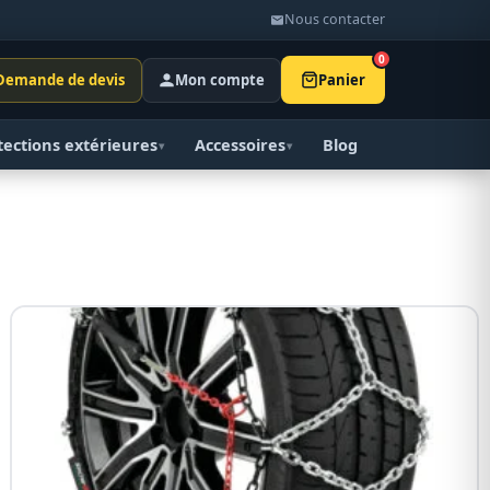
Nous contacter
0
Demande de devis
Mon compte
Panier
tections extérieures
Accessoires
Blog
▾
▾