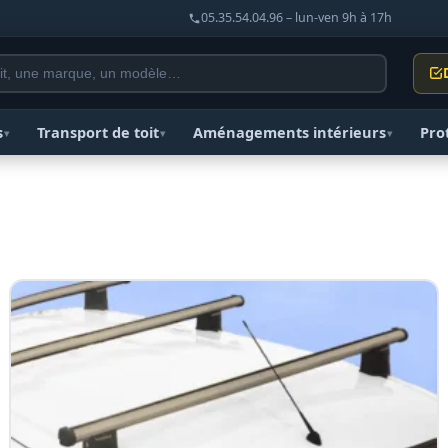
05.35.54.04.96 – lun-ven 9h à 17h
s
Transport de toit
Aménagements intérieurs
Pro
▾
▾
▾