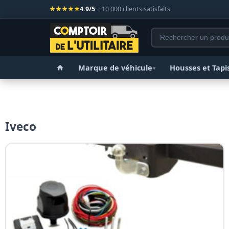
★★★★★
4.9/5
· +10 000 clients satisfaits
Marque de véhicule
Housses et Tapi
▾
Iveco