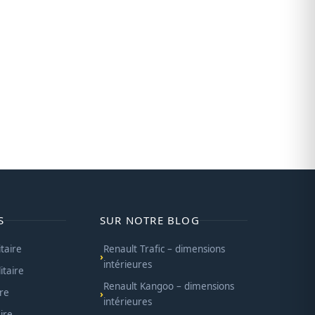
S
SUR NOTRE BLOG
itaire
Renault Trafic – dimensions
intérieures
itaire
Renault Kangoo – dimensions
ire
intérieures
ire