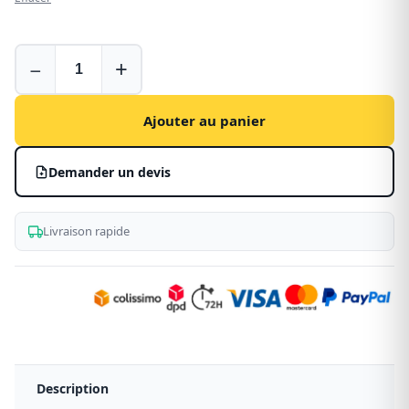
Tapis
−
+
pour
Ford
Transit
Ajouter au panier
Demander un devis
Livraison rapide
Description