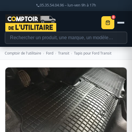
05.35.54.04.96 – lun-ven 9h à 17h
0
Comptoir de l'utilitaire
›
Ford
›
Transit
›
Tapis pour Ford Transit