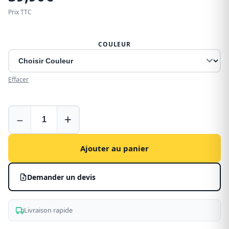
Prix TTC
COULEUR
Effacer
Tapis
−
+
pour
cabine
approfondie
Ajouter au panier
d'Opel
Vivaro
Demander un devis
Livraison rapide