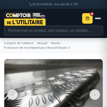
05.35.54.04.96 – lun-ven 9h à 17h
0
Comptoir de l'utilitaire
›
Renault
›
Master
›
Protections de marchepied pour Renault Master 3
‹
›