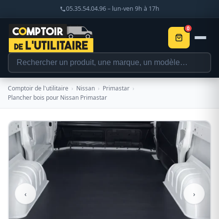
05.35.54.04.96 – lun-ven 9h à 17h
0
Comptoir de l'utilitaire
›
Nissan
›
Primastar
›
Plancher bois pour Nissan Primastar
‹
›