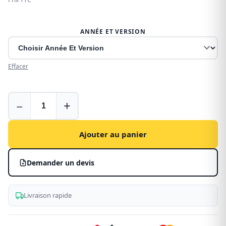
ANNÉE ET VERSION
Effacer
Plancher
−
+
bois
pour
Nissan
Ajouter au panier
Primastar
Demander un devis
Livraison rapide