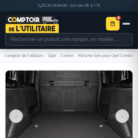
05.35.54.04.96 – lun-ven 9h à 17h
0
Comptoir de l'utilitaire
›
Opel
›
Combo
›
Plancher bois pour Opel Combo
‹
›