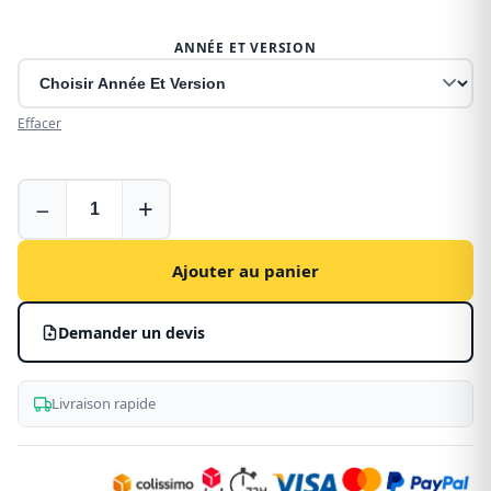
ANNÉE ET VERSION
Effacer
Plancher
−
+
bois
pour
Opel
Ajouter au panier
Combo
Demander un devis
Livraison rapide