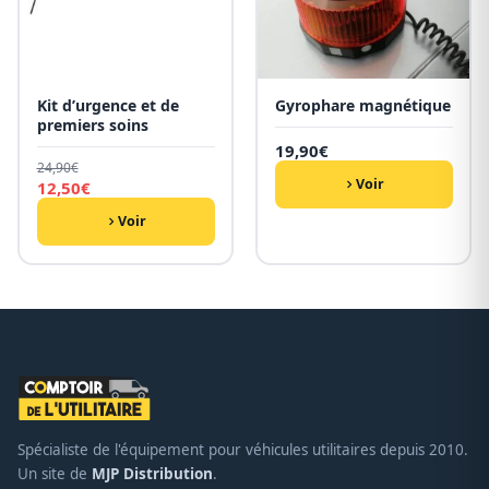
Kit d’urgence et de
Gyrophare magnétique
premiers soins
19,90
€
24,90
€
Voir
Le
12,50
€
prix
Le
initial
prix
Voir
était :
actuel
24,90€.
est :
12,50€.
Spécialiste de l'équipement pour véhicules utilitaires depuis 2010.
Un site de
MJP Distribution
.