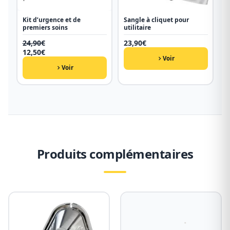
Kit d’urgence et de
Sangle à cliquet pour
premiers soins
utilitaire
24,90
€
23,90
€
Le
12,50
€
Voir
prix
Le
initial
prix
Voir
était :
actuel
24,90€.
est :
12,50€.
Produits complémentaires