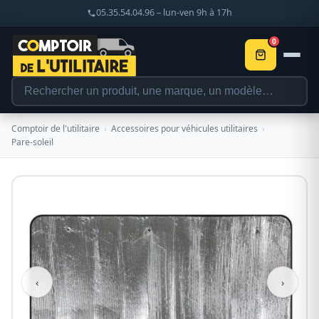
05.35.54.04.96 – lun-ven 9h à 17h
0
Comptoir de l'utilitaire
›
Accessoires pour véhicules utilitaires
›
Pare-soleil
‹
›