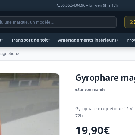
05.35.54.04.96 – lun-ven 9h à 17h
s
Transport de toit
Aménagements intérieurs
Pro
▾
▾
▾
agnétique
Gyrophare ma
Sur commande
Gyrophare magnétique 12 V. Fi
72h.
19,90
€