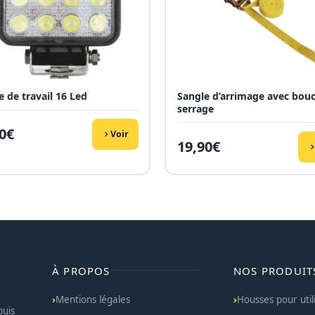
 de travail 16 Led
Sangle d’arrimage avec bouc
serrage
0
€
Voir
19,90
€
À PROPOS
NOS PRODUIT
Mentions légales
Housses pour util
puis