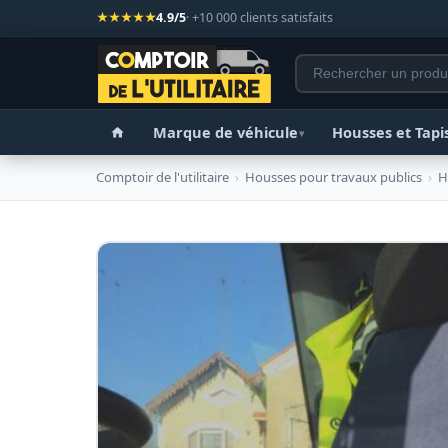
★★★★★
4.9/5
· +10 000 clients satisfaits
Marque de véhicule
Housses et Tapi
▾
Comptoir de l'utilitaire
›
Housses pour travaux publics
›
H