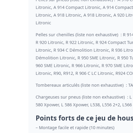
Litronic, A 914 Compact Litronic, A 914 Compact 
Litronic, A 918 Litronic, A 918 Litronic, A 920 Lit
Litronic
Pelles sur chenilles (liste non exhaustive) : R 9
R 920 Litronic, R 922 Litronic, R 924 Compact Tun
Litronic, R 934 C Démolition Litronic, R 936 Litr
Démolition Litronic, R 950 SME Litronic, R 950 Tu
960 SME Litronic, R 966 Litronic, R 970 SME Litro
Litronic, R90, R912, R 906 C LC Litronic, R924 C
Tombereaux articulés (liste non exhaustive) : TA
Chargeuses sur pneus (liste non exhaustive) : L
580 Xpower, L 586 Xpower, L538, L556 2+2, L566 
Points forts de ce jeu de hou
– Montage facile et rapide (10 minutes)