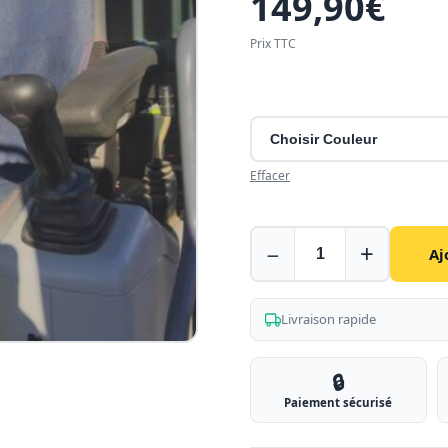
149,90
€
Prix TTC
Effacer
Housse
−
+
Aj
de
siège
pour
Livraison rapide
Liebherr
🔒
Paiement sécurisé