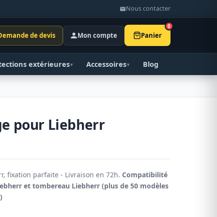
Nous contacter
0
Demande de devis
Mon compte
Panier
tections extérieures
Accessoires
Blog
▾
▾
ge pour Liebherr
, fixation parfaite - Livraison en 72h.
Compatibilité
Liebherr et tombereau Liebherr (plus de 50 modèles
s)