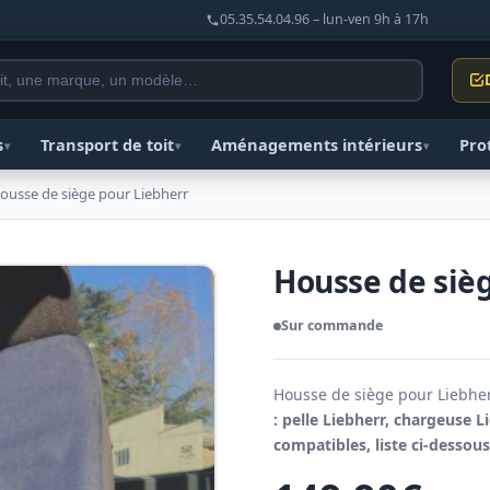
05.35.54.04.96 – lun-ven 9h à 17h
s
Transport de toit
Aménagements intérieurs
Pro
▾
▾
▾
ousse de siège pour Liebherr
Housse de siè
Sur commande
Housse de siège pour Liebherr
: pelle Liebherr, chargeuse 
compatibles, liste ci-dessou