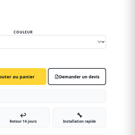
COULEUR
outer au panier
Demander un devis
↩️
🔧
Retour 14 jours
Installation rapide