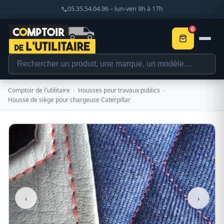
05.35.54.04.96 – lun-ven 9h à 17h
0
Comptoir de l'utilitaire
›
Housses pour travaux publics
›
Housse de siège pour chargeuse Caterpillar
‹
›