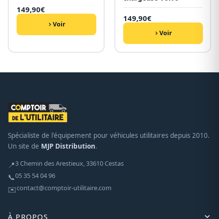
149,90
€
149,90
€
Voir
Voir
Spécialiste de l'équipement pour véhicules utilitaires depuis 2010.
Un site de
MJP Distribution
.
3 Chemin des Arestieux, 33610 Cestas
📍
05 35 54 04 96
📞
contact@comptoir-utilitaire.com
✉️
À PROPOS