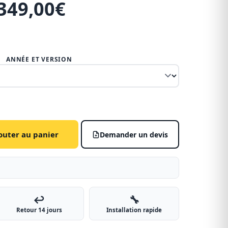
349,00
€
ANNÉE ET VERSION
outer au panier
Demander un devis
↩️
🔧
Retour 14 jours
Installation rapide