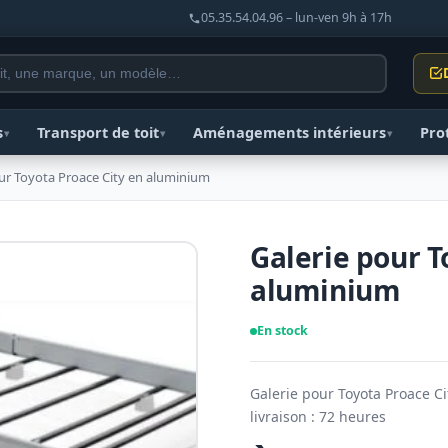
05.35.54.04.96 – lun-ven 9h à 17h
s
Transport de toit
Aménagements intérieurs
Pro
▾
▾
▾
ur Toyota Proace City en aluminium
Galerie pour T
aluminium
En stock
Galerie pour Toyota Proace C
livraison : 72 heures