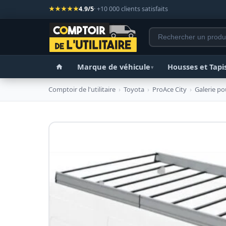
★★★★★
4.9/5
· +10 000 clients satisfaits
Marque de véhicule
Housses et Tapi
▾
Comptoir de l'utilitaire
›
Toyota
›
ProAce City
›
Galerie po