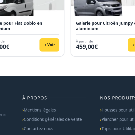
ie pour Fiat Doblo en
Galerie pour Citroën Jumpy 
inium
aluminium
 de
À partir de
Voir
00
€
459,00
€
À PROPOS
NOS PRODUIT
Mentions légales
Housses pour util
puis
Conditions générales de vente
Plancher pour util
Contactez-nous
Tapis pour Utilita