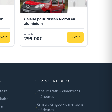
en
Galerie pour Nissan NV250 en
aluminium
À partir de
Voir
Voir
299,00
€
S
SUR NOTRE BLOG
itaire
Renault Trafic – dimensions
intérieures
itaire
Renault Kangoo – dimensions
ire
intérieures