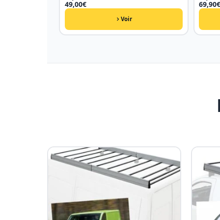
49,00
€
69,90
Voir