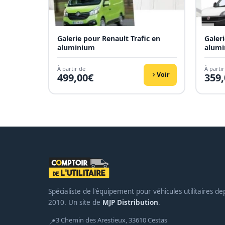
Galerie pour Renault Trafic en
Galer
aluminium
alum
À partir de
À partir
Voir
499,00
€
359,
Spécialiste de l'équipement pour véhicules utilitaires de
2010. Un site de
MJP Distribution
.
3 Chemin des Arestieux, 33610 Cestas
📍