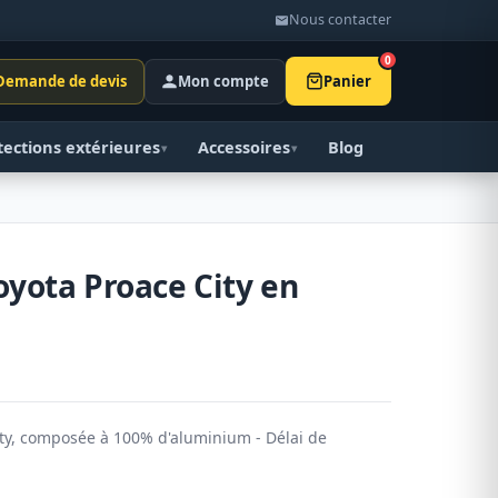
Nous contacter
0
Demande de devis
Mon compte
Panier
tections extérieures
Accessoires
Blog
▾
▾
oyota Proace City en
ity, composée à 100% d'aluminium - Délai de