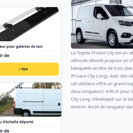
eur pour galeries de toit
Le Toyota Proace City est un v
ir de
€
véhicule dévoilé propose un ch
banquette arrière de trois pla
Voir
(Proace City Long). Avec des s
cet utilitaire offre un grand e
deux longueurs: 4,40 m pour l
City Long.
Développé sur la ba
environ 4m20 de longueur dans
u d’échelle déporté
ir de