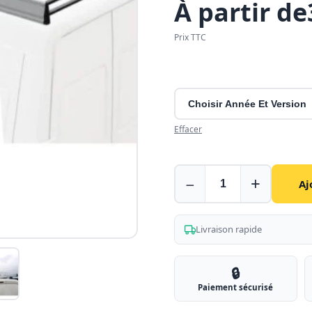
À partir de
Prix TTC
Effacer
Galerie
−
+
Aj
pour
Toyota
Proace
Livraison rapide
City
en
🔒
aluminium
Paiement sécurisé