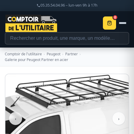
05.35.54.04.96 – lun-ven 9h à 17h
0
Comptoir de l'utilitaire
›
Peugeot
›
Partner
›
Galerie pour Peugeot Partner en acier
‹
›