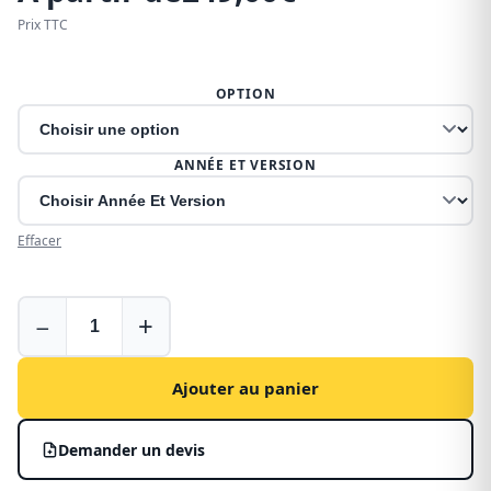
Prix TTC
OPTION
ANNÉE ET VERSION
Effacer
Galerie
−
+
pour
Peugeot
Partner
Ajouter au panier
en
acier
Demander un devis