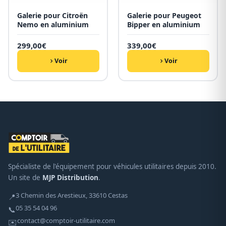
Galerie pour Citroën
Galerie pour Peugeot
Nemo en aluminium
Bipper en aluminium
299,00
€
339,00
€
Voir
Voir
Spécialiste de l'équipement pour véhicules utilitaires depuis 2010.
Un site de
MJP Distribution
.
3 Chemin des Arestieux, 33610 Cestas
📍
05 35 54 04 96
📞
contact@comptoir-utilitaire.com
✉️