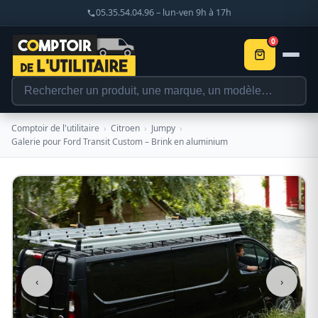
05.35.54.04.96 – lun-ven 9h à 17h
0
Comptoir de l'utilitaire
›
Citroen
›
Jumpy
›
Galerie pour Ford Transit Custom – Brink en aluminium
‹
›