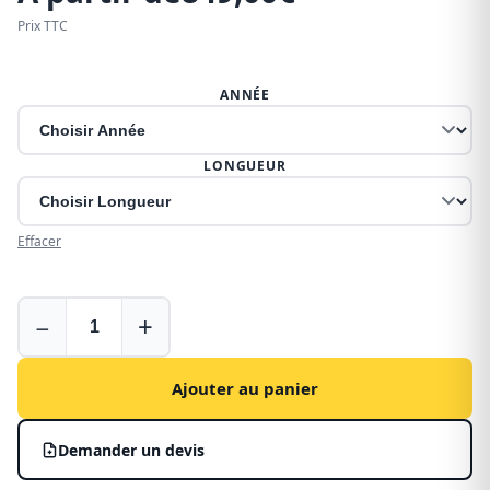
Prix TTC
ANNÉE
LONGUEUR
Effacer
Galerie
−
+
pour
Ford
Transit
Ajouter au panier
Custom
–
Demander un devis
Brink