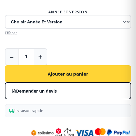
ANNÉE ET VERSION
Effacer
Galerie
−
+
pour
Fiat
Scudo
Ajouter au panier
en
aluminium
Demander un devis
Livraison rapide