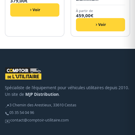
379,00
€
Voir
À partir de
459,00
€
Voir
Spécialiste de l'équipement pour véhicules utilitaires depuis 2010.
Un site de
MJP Distribution
.
3 Chemin des Arestieux, 33610 Cestas
📍
05 35 54 04 96
📞
contact@comptoir-utilitaire.com
✉️