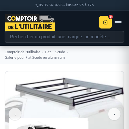
05.35.54.04.96 – lun-ven 9h à 17h
0
Comptoir de l'utilitaire
›
Fiat
›
Scudo
›
Galerie pour Fiat Scudo en aluminium
‹
›