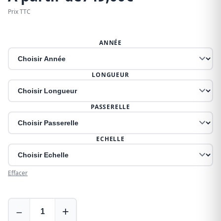
Prix TTC
ANNÉE
LONGUEUR
PASSERELLE
ECHELLE
Effacer
Galerie
−
+
pour