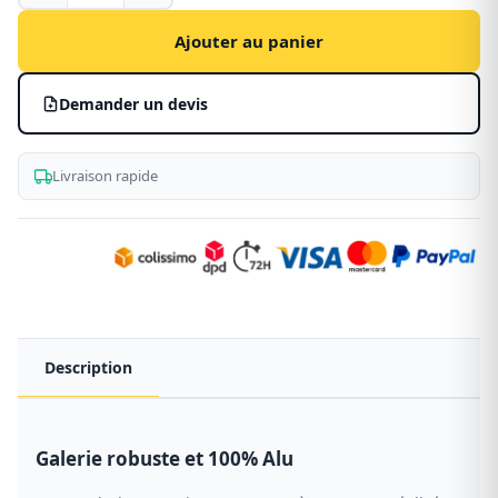
Fiat
Ducato
Ajouter au panier
–
PDE
Demander un devis
en
aluminium
Livraison rapide
Description
Galerie robuste et 100% Alu