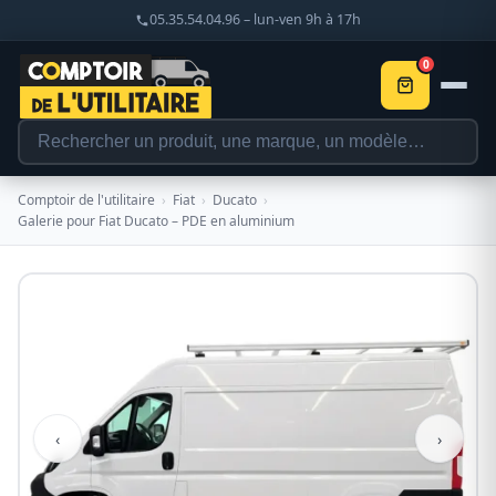
05.35.54.04.96 – lun-ven 9h à 17h
0
Comptoir de l'utilitaire
›
Fiat
›
Ducato
›
Galerie pour Fiat Ducato – PDE en aluminium
‹
›