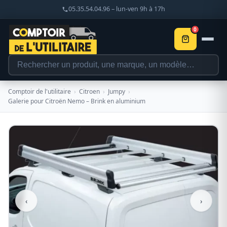
05.35.54.04.96 – lun-ven 9h à 17h
0
Comptoir de l'utilitaire
›
Citroen
›
Jumpy
›
Galerie pour Citroën Nemo – Brink en aluminium
‹
›