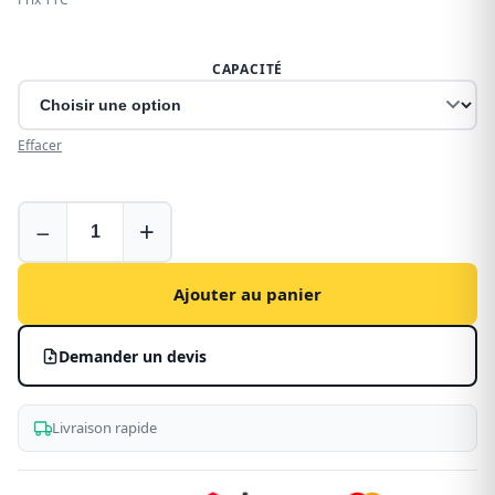
CAPACITÉ
Effacer
Extincteur
−
+
pour
véhicule
utilitaire
Ajouter au panier
Demander un devis
Livraison rapide