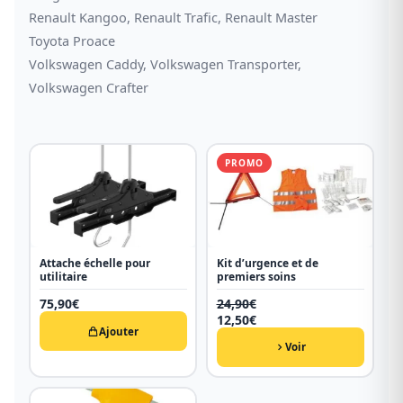
Renault Kangoo, Renault Trafic, Renault Master
Toyota Proace
Volkswagen Caddy, Volkswagen Transporter,
Volkswagen Crafter
PROMO
Attache échelle pour
Kit d’urgence et de
utilitaire
premiers soins
75,90
€
24,90
€
Le
12,50
€
Ajouter
prix
Le
initial
prix
Voir
était :
actuel
24,90€.
est :
12,50€.