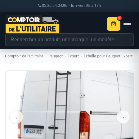
05.35.54.04.96 – lun-ven 9h à 17h
0
Comptoir de l'utilitaire
›
Peugeot
›
Expert
›
Echelle pour Peugeot Expert
‹
›