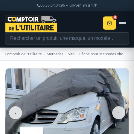
05.35.54.04.96 – lun-ven 9h à 17h
0
Comptoir de l'utilitaire
›
Mercedes
›
Vito
›
Bâche pour Mercedes Vito
‹
›