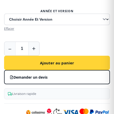
ANNÉE ET VERSION
Effacer
Bac
−
+
de
coffre
pour
Ajouter au panier
Fiat
Scudo
Demander un devis
Livraison rapide