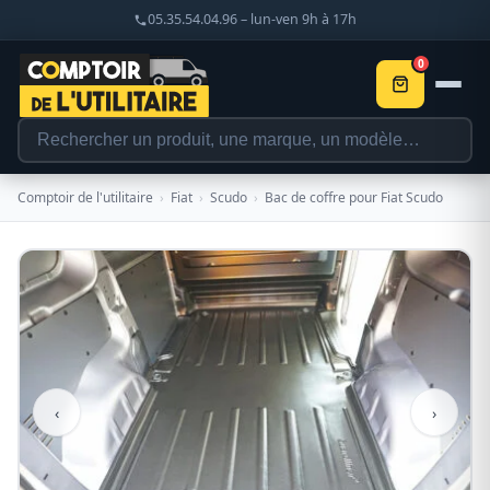
05.35.54.04.96 – lun-ven 9h à 17h
0
Comptoir de l'utilitaire
›
Fiat
›
Scudo
›
Bac de coffre pour Fiat Scudo
‹
›