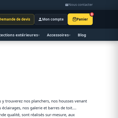
Nous contacter
0
Demande de devis
Mon compte
Panier
tections extérieures
Accessoires
Blog
▾
▾
us y trouverez nos planchers, nos housses venant
 éclairages, nos galerie et barres de toit….
ande qualité, sont réalisés sur-mesure, aux