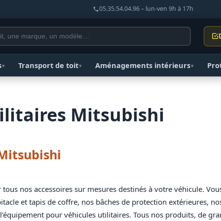
05.35.54.04.96 – lun-ven 9h à 17h
s
Transport de toit
Aménagements intérieurs
Pro
▾
▾
▾
litaires Mitsubishi
 Mitsubishi
er tous nos accessoires sur mesures destinés à votre véhicule. Vo
itacle et tapis de coffre, nos bâches de protection extérieures, nos
de l’équipement pour véhicules utilitaires. Tous nos produits, de gr