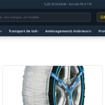
05.35.54.04.96 – lun-ven 9h à 17h
s
Transport de toit
Aménagements intérieurs
Pro
▾
▾
▾