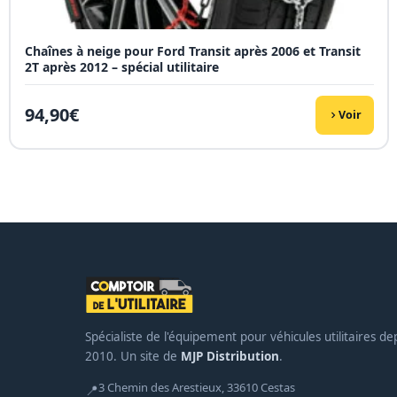
Chaînes à neige pour Ford Transit après 2006 et Transit
2T après 2012 – spécial utilitaire
94,90
€
Voir
Spécialiste de l'équipement pour véhicules utilitaires de
2010. Un site de
MJP Distribution
.
3 Chemin des Arestieux, 33610 Cestas
📍