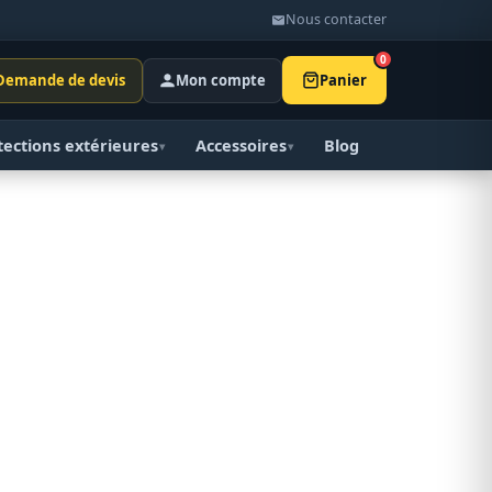
Nous contacter
0
Demande de devis
Mon compte
Panier
tections extérieures
Accessoires
Blog
▾
▾