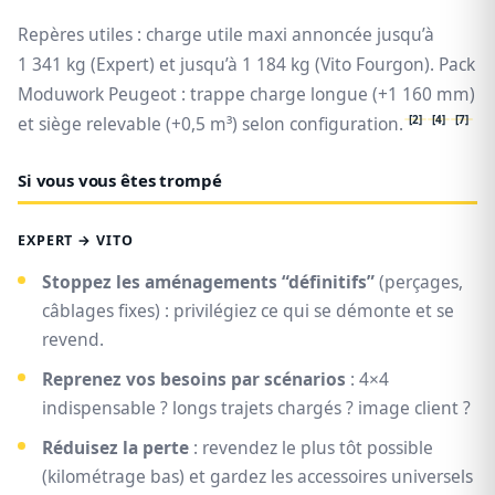
Repères utiles : charge utile maxi annoncée jusqu’à
1 341 kg (Expert) et jusqu’à 1 184 kg (Vito Fourgon). Pack
Moduwork Peugeot : trappe charge longue (+1 160 mm)
[2]
[4]
[7]
et siège relevable (+0,5 m³) selon configuration.
Si vous vous êtes trompé
EXPERT → VITO
Stoppez les aménagements “définitifs”
(perçages,
câblages fixes) : privilégiez ce qui se démonte et se
revend.
Reprenez vos besoins par scénarios
: 4×4
indispensable ? longs trajets chargés ? image client ?
Réduisez la perte
: revendez le plus tôt possible
(kilométrage bas) et gardez les accessoires universels