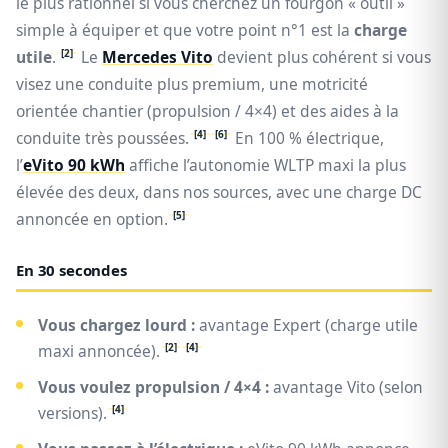
le plus rationnel si vous cherchez un fourgon « outil »
simple à équiper et que votre point n°1 est la
charge
[2]
utile
.
Le
Mercedes Vito
devient plus cohérent si vous
visez une conduite plus premium, une motricité
orientée chantier (propulsion / 4×4) et des aides à la
[4]
[6]
conduite très poussées.
En 100 % électrique,
l’
eVito 90 kWh
affiche l’autonomie WLTP maxi la plus
élevée des deux, dans nos sources, avec une charge DC
[5]
annoncée en option.
En 30 secondes
Vous chargez lourd :
avantage Expert (charge utile
[2]
[4]
maxi annoncée).
Vous voulez propulsion / 4×4 :
avantage Vito (selon
[4]
versions).