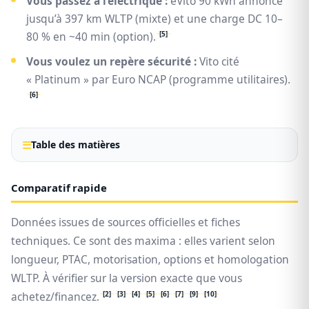
Vous passez à l’électrique :
eVito 90 kWh annonce
jusqu’à 397 km WLTP (mixte) et une charge DC 10–
[5]
80 % en ~40 min (option).
Vous voulez un repère sécurité :
Vito cité
« Platinum » par Euro NCAP (programme utilitaires).
[6]
Table des matières
Comparatif rapide
Données issues de sources officielles et fiches
techniques. Ce sont des maxima : elles varient selon
longueur, PTAC, motorisation, options et homologation
WLTP. À vérifier sur la version exacte que vous
[2]
[3]
[4]
[5]
[6]
[7]
[9]
[10]
achetez/financez.