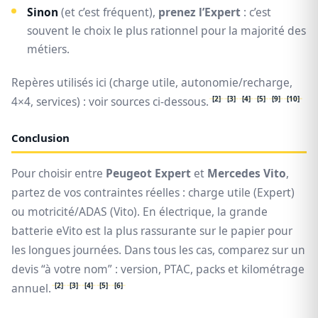
Sinon
(et c’est fréquent),
prenez l’Expert
: c’est
souvent le choix le plus rationnel pour la majorité des
métiers.
Repères utilisés ici (charge utile, autonomie/recharge,
[2]
[3]
[4]
[5]
[9]
[10]
4×4, services) : voir sources ci‑dessous.
Conclusion
Pour choisir entre
Peugeot Expert
et
Mercedes Vito
,
partez de vos contraintes réelles : charge utile (Expert)
ou motricité/ADAS (Vito). En électrique, la grande
batterie eVito est la plus rassurante sur le papier pour
les longues journées. Dans tous les cas, comparez sur un
devis “à votre nom” : version, PTAC, packs et kilométrage
[2]
[3]
[4]
[5]
[6]
annuel.