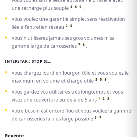
vous voulez la meilleure autonomie officielle avec
4
8
9
une recharge plus souple
.
Vous voulez une garantie simple, sans réactivation
2
3
liée à l’entretien réseau
.
Vous n’utiliserez jamais ses gros volumes ni sa
7
8
gamme large de carrosseries
.
INTERSTAR : STOP SI…
Vous chargez lourd en fourgon tôlé et vous voulez le
3
5
8
maximum en volume et charge utile
.
Vous gardez vos utilitaires très longtemps et vous
1
2
3
visez une couverture au-delà de 5 ans
.
Votre besoin est encore flou et vous voulez la gamme
5
7
de carrosseries la plus large possible
.
Revente