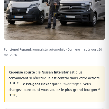
Par
Lionel Renaud
, journaliste automobile · Dernière mise à jour :
20
mai 2026
Réponse courte :
le
Nissan Interstar
est plus
convaincant si l’électrique est central dans votre activité
4
8
9
. Le
Peugeot Boxer
garde l’avantage si vous
3
chargez lourd ou si vous voulez le plus grand fourgon
5
8
.