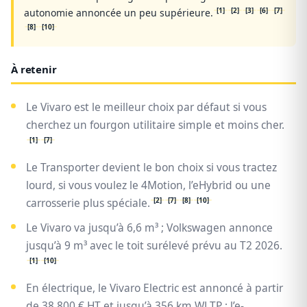
[1]
[2]
[3]
[6]
[7]
autonomie annoncée un peu supérieure.
[8]
[10]
À retenir
Le Vivaro est le meilleur choix par défaut si vous
cherchez un fourgon utilitaire simple et moins cher.
[1]
[7]
Le Transporter devient le bon choix si vous tractez
lourd, si vous voulez le 4Motion, l’eHybrid ou une
[2]
[7]
[8]
[10]
carrosserie plus spéciale.
Le Vivaro va jusqu’à 6,6 m³ ; Volkswagen annonce
jusqu’à 9 m³ avec le toit surélevé prévu au T2 2026.
[1]
[10]
En électrique, le Vivaro Electric est annoncé à partir
de 38 800 € HT et jusqu’à 356 km WLTP ; l’e-