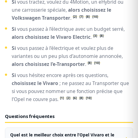
Si
vous tractez, voulez du 4Motion, un eHybrid ou
une carrosserie spéciale,
alors choisissez le
[2]
[7]
[8]
[10]
Volkswagen Transporter
.
Si
vous passez à l’électrique avec un budget serré,
[3]
[8]
alors choisissez le Vivaro Electric
.
Si
vous passez à l’électrique et voulez plus de
variantes ou un peu plus d’autonomie annoncée,
[8]
[10]
alors choisissez l’e-Transporter
.
Si
vous hésitez encore après ces questions,
choisissez le Vivaro
; ne passez au Transporter que
si vous pouvez nommer une fonction précise que
[1]
[2]
[6]
[8]
[10]
l’Opel ne couvre pas.
Questions fréquentes
Quel est le meilleur choix entre l’Opel Vivaro et le