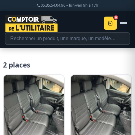
05.35.54.04.96 – lun-ven 9h à 17h
0
2 places