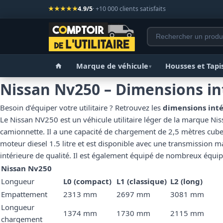
★★★★★
4.9/5
· +10 000 clients satisfaits
Marque de véhicule
Housses et Tapi
▾
Nissan Nv250 – Dimensions in
Besoin d’équiper votre utilitaire ? Retrouvez les
dimensions inté
Le Nissan NV250 est un véhicule utilitaire léger de la marque Nis
camionnette. Il a une capacité de chargement de 2,5 mètres cubes
moteur diesel 1.5 litre et est disponible avec une transmission 
intérieure de qualité. Il est également équipé de nombreux équi
Nissan Nv250
Longueur
L0 (compact)
L1 (classique)
L2
(long)
Empattement
2313 mm
2697 mm
3081 mm
Longueur
1374 mm
1730 mm
2115 mm
chargement