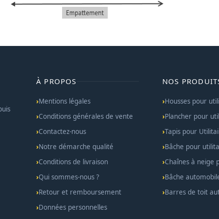
À PROPOS
NOS PRODUIT
Mentions légales
Housses pour util
puis
Conditions générales de vente
Plancher pour util
Contactez-nous
Tapis pour Utilita
Notre démarche qualité
Bâche pour utilita
Conditions de livraison
Chaînes à neige po
Qui sommes-nous ?
Bâche automobil
Retour et remboursement
Barres de toit a
Données personnelles