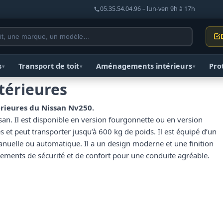
05.35.54.04.96 – lun-ven 9h à 17h
s
Transport de toit
Aménagements intérieurs
Pro
▾
▾
▾
térieures
rieures du Nissan Nv250.
san. Il est disponible en version fourgonnette ou en version
 et peut transporter jusqu’à 600 kg de poids. Il est équipé d’un
manuelle ou automatique. Il a un design moderne et une finition
pements de sécurité et de confort pour une conduite agréable.