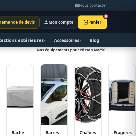
Nous contacter
0
Demande de devis
Mon compte
Panier
tections extérieures
Accessoires
Blog
▾
▾
Nos équipements pour Nissan Nv250
Bâche
Barres
Chaînes
Étagères