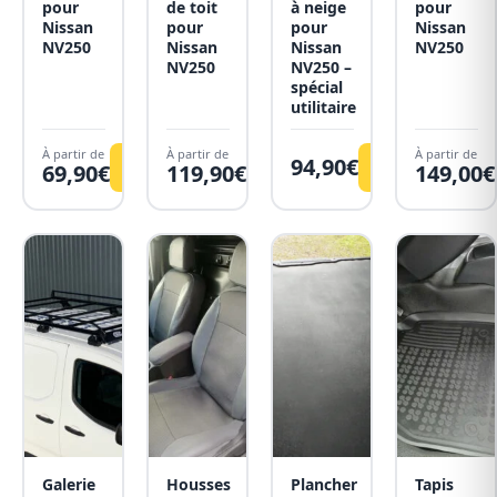
pour
de toit
à neige
pour
Nissan
pour
pour
Nissan
NV250
Nissan
Nissan
NV250
NV250
NV250 –
spécial
utilitaire
À partir de
À partir de
À partir de
94,90
€
Voir
Voir
Voir
69,90
€
119,90
€
149,00
€
Galerie
Housses
Plancher
Tapis