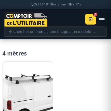
05.35.54.04.96 – lun-ven 9h à 17h
0
4 mètres