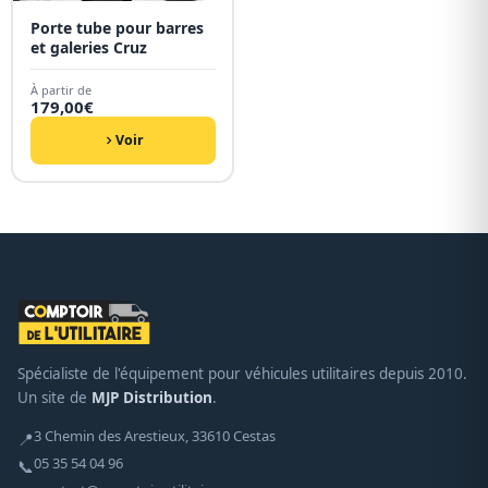
Porte tube pour barres
et galeries Cruz
À partir de
179,00
€
Voir
Spécialiste de l'équipement pour véhicules utilitaires depuis 2010.
Un site de
MJP Distribution
.
3 Chemin des Arestieux, 33610 Cestas
📍
05 35 54 04 96
📞