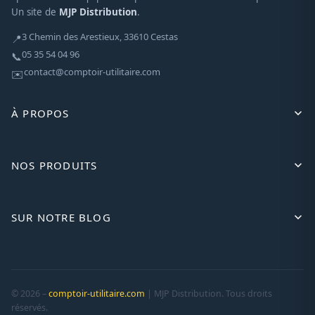
Un site de
MJP Distribution
.
3 Chemin des Arestieux, 33610 Cestas
📍
05 35 54 04 96
📞
contact@comptoir-utilitaire.com
✉️
À PROPOS
NOS PRODUITS
SUR NOTRE BLOG
© 2026 –
comptoir-utilitaire.com
| MJP Distribution. Tous droits
réservés.