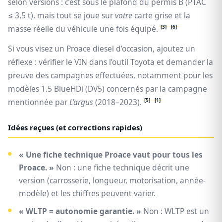
selon versions : c’est sous le plafond du permis B (PTAC
≤ 3,5 t), mais tout se joue sur
votre
carte grise et la
[3]
[6]
masse réelle du véhicule une fois équipé.
Si vous visez un Proace diesel d’occasion, ajoutez un
réflexe : vérifier le VIN dans l’outil Toyota et demander la
preuve des campagnes effectuées, notamment pour les
modèles 1.5 BlueHDi (DV5) concernés par la campagne
[5]
[1]
mentionnée par
L’argus
(2018–2023).
Idées reçues (et corrections rapides)
« Une fiche technique Proace vaut pour tous les
Proace. »
Non : une fiche technique décrit une
version (carrosserie, longueur, motorisation, année-
modèle) et les chiffres peuvent varier.
« WLTP = autonomie garantie. »
Non : WLTP est un