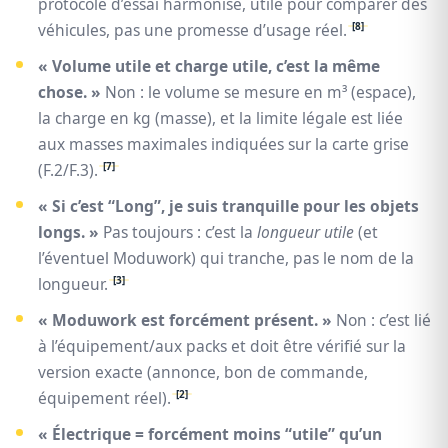
protocole d’essai harmonisé, utile pour comparer des
[8]
véhicules, pas une promesse d’usage réel.
« Volume utile et charge utile, c’est la même
chose. »
Non : le volume se mesure en m³ (espace),
la charge en kg (masse), et la limite légale est liée
aux masses maximales indiquées sur la carte grise
[7]
(F.2/F.3).
« Si c’est “Long”, je suis tranquille pour les objets
longs. »
Pas toujours : c’est la
longueur utile
(et
l’éventuel Moduwork) qui tranche, pas le nom de la
[3]
longueur.
« Moduwork est forcément présent. »
Non : c’est lié
à l’équipement/aux packs et doit être vérifié sur la
version exacte (annonce, bon de commande,
[2]
équipement réel).
« Électrique = forcément moins “utile” qu’un