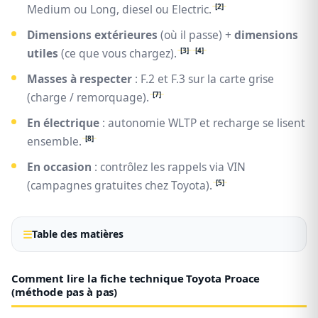
[2]
Medium ou Long, diesel ou Electric.
Dimensions extérieures
(où il passe) +
dimensions
[3]
[4]
utiles
(ce que vous chargez).
Masses à respecter
: F.2 et F.3 sur la carte grise
[7]
(charge / remorquage).
En électrique
: autonomie WLTP et recharge se lisent
[8]
ensemble.
En occasion
: contrôlez les rappels via VIN
[5]
(campagnes gratuites chez Toyota).
Table des matières
Comment lire la fiche technique Toyota Proace
(méthode pas à pas)