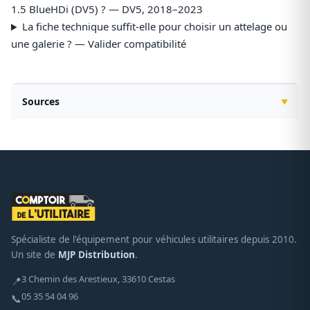
1.5 BlueHDi (DV5) ? — DV5, 2018–2023
La fiche technique suffit-elle pour choisir un attelage ou
une galerie ? — Valider compatibilité
Sources
Spécialiste de l'équipement pour véhicules utilitaires depuis 2010.
Un site de
MJP Distribution
.
3 Chemin des Arestieux, 33610 Cestas
📍
05 35 54 04 96
📞