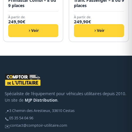
Primastar Combi – 8 ou
Trafic Passenger – 8 ou 9
9 places
places
À partir de
À partir de
249,90
€
249,90
€
Voir
Voir
Spécialiste de l'équipement pour véhicules utilitaires depuis 2010.
Un site de
MJP Distribution
.
3 Chemin des Arestieux, 33610 Cestas
📍
05 35 54 04 96
📞
contact@comptoir-utilitaire.com
✉️